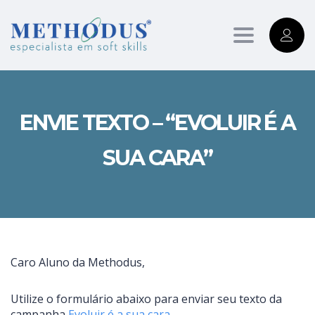
Toggle
navigation
ENVIE TEXTO – “EVOLUIR É A
SUA CARA”
Caro Aluno da Methodus,
Utilize o formulário abaixo para enviar seu texto da
campanha
Evoluir é a sua cara
.