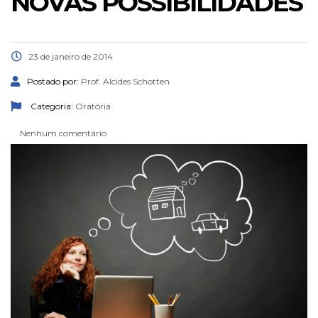
NOVAS POSSIBILIDADES
23 de janeiro de 2014
Postado por:
Prof. Alcides Schotten
Categoria:
Oratória
Nenhum comentário