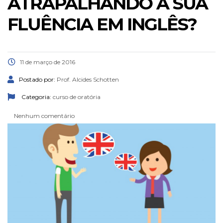
ATRAPALHANDO A SUA
FLUÊNCIA EM INGLÊS?
11 de março de 2016
Postado por:
Prof. Alcides Schotten
Categoria:
curso de oratória
Nenhum comentário