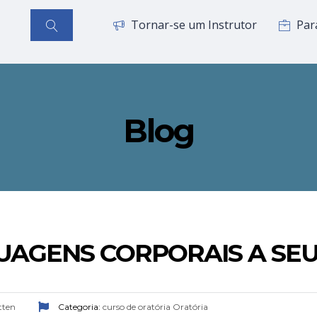
Tornar-se um Instrutor
Par
Blog
UAGENS CORPORAIS A SEU
tten
Categoria:
curso de oratória
Oratória