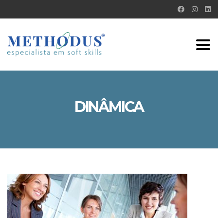
Tog
nav
DINÂMICA