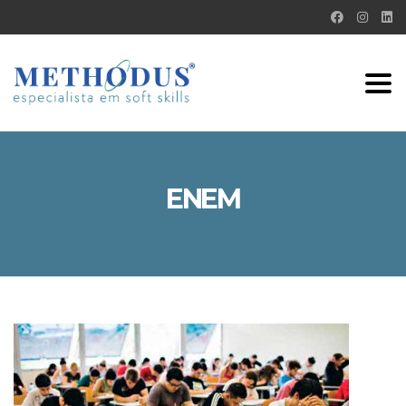
Tog
nav
ENEM