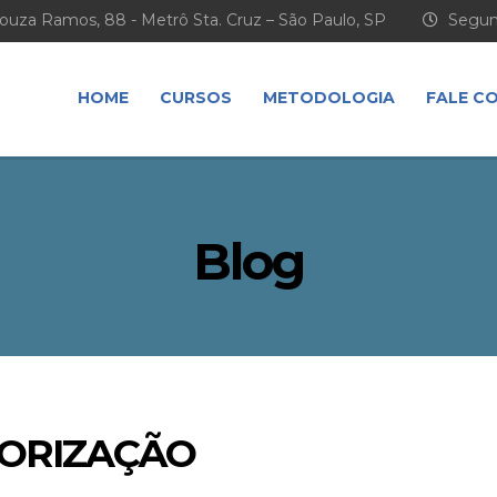
ouza Ramos, 88 - Metrô Sta. Cruz – São Paulo, SP
Segund
HOME
CURSOS
METODOLOGIA
FALE C
Blog
MORIZAÇÃO