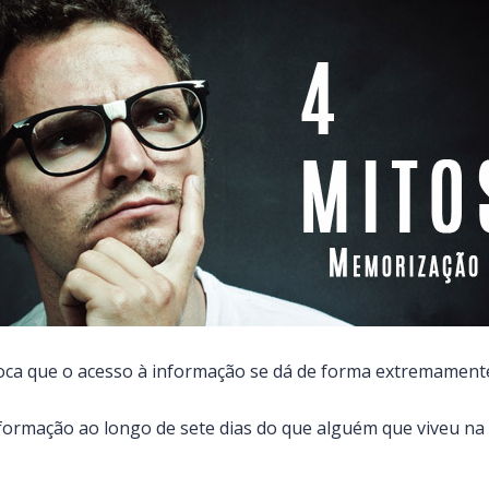
oca que o acesso à informação se dá de forma extremamente
rmação ao longo de sete dias do que alguém que viveu na I