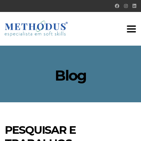
Tog
nav
Blog
PESQUISAR E