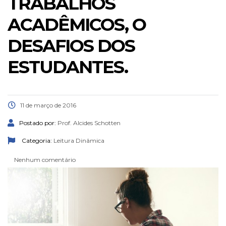
TRABALHOS
ACADÊMICOS, O
DESAFIOS DOS
ESTUDANTES.
11 de março de 2016
Postado por:
Prof. Alcides Schotten
Categoria:
Leitura Dinâmica
Nenhum comentário