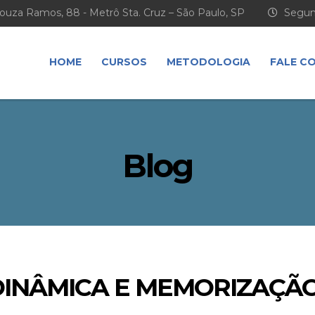
ouza Ramos, 88 - Metrô Sta. Cruz – São Paulo, SP
Segund
HOME
CURSOS
METODOLOGIA
FALE C
Blog
DINÂMICA E MEMORIZAÇÃ