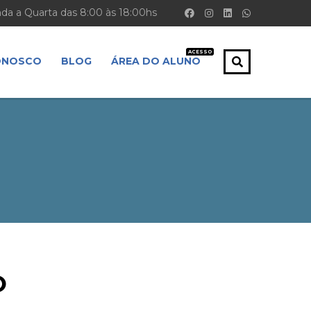
a a Quarta das 8:00 às 18:00hs
ACESSO
ONOSCO
BLOG
ÁREA DO ALUNO
O